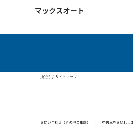
コ
ナ
マックスオート
ン
ビ
テ
ゲ
ン
ー
ツ
シ
へ
ョ
ス
ン
キ
に
ッ
移
プ
動
HOME
サイトマップ
お問い合わせ（その他ご相談）
中古車をお探しし